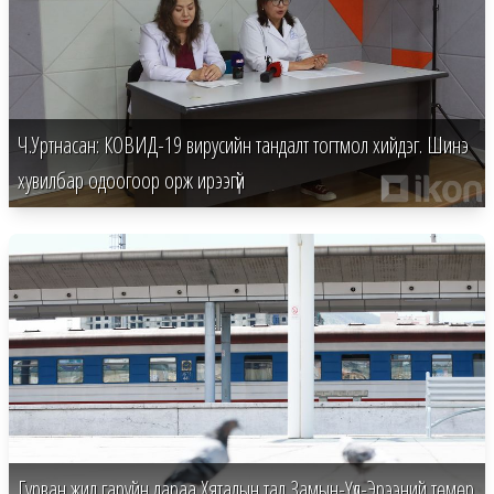
Ч.Уртнасан: КОВИД-19 вирусийн тандалт тогтмол хийдэг. Шинэ
хувилбар одоогоор орж ирээгүй
Гурван жил гаруйн дараа Хятадын тал Замын-Үүд-Эрээний төмөр