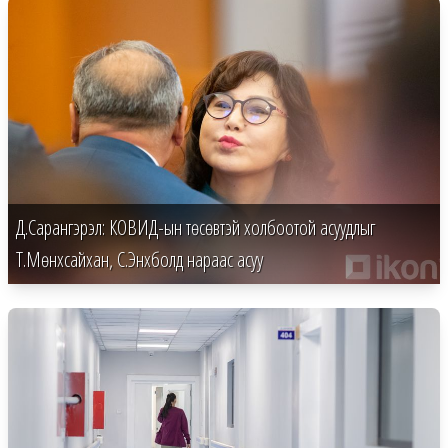
Д.Сарангэрэл: КОВИД-ын төсөвтэй холбоотой асуудлыг
Т.Мөнхсайхан, С.Энхболд нараас асуу