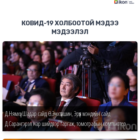
КОВИД-19 ХОЛБООТОЙ МЭДЭЭ
МЭДЭЭЛЭЛ
Д.Нямхүү: Шадар сайд Ө.Энхтүвшин, Эрүүл мэндийн сайд
Д.Сарангэрэл нар шийдвэр гаргаж, томографын компьютер
байршуулахад ₮400 саяыг өгсөн