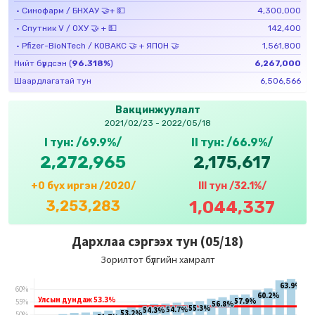
•
Синофарм / БНХАУ 🤝+ 💵
4,300,000
•
Спутник V / ОХУ 🤝 + 💵
142,400
•
Pfizer-BioNTech / КОВАКС 🤝 + ЯПОН 🤝
1,561,800
Нийт бүрдсэн (
96.318
%
)
6,267,000
Шаардлагатай тун
6,506,566
Вакцинжуулалт
2021/02/23
-
2022/05/18
I тун:
/
69.9
%/
II тун:
/
66.9
%/
2,272,965
2,175,617
+
0
бүх иргэн /
2020
/
III тун /
32.1
%/
3,253,283
1,044,337