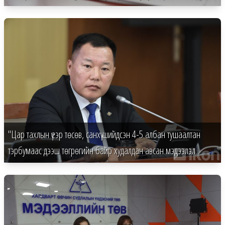
"Цар тахлын үеэр төсөв, санхүү шийдсэн 4-5 албан тушаалтан
тэрбумаас дээш төгрөгийн байр худалдан авсан мэдээлэл
ирсэн"