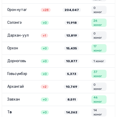
0
Орон нутаг
+
28
204,047
хоног
26
Сэлэнгэ
+
0
11,918
хоног
0
Дархан-уул
+
1
13,819
хоног
17
Орхон
+
0
15,435
хоног
Дорноговь
+
0
10,877
1
хоног
37
Говьсүмбэр
+
0
5,373
хоног
0
Архангай
+
2
10,749
хоног
46
Завхан
+
0
8,511
хоног
14
Төв
+
0
14,262
хоног