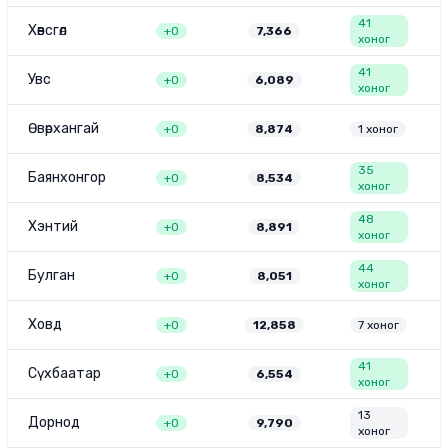
41
Хөвсгөл
+
0
7,366
хоног
41
Увс
+
0
6,089
хоног
Өвөрхангай
+
0
8,874
1
хоног
35
Баянхонгор
+
0
8,534
хоног
48
Хэнтий
+
0
8,891
хоног
44
Булган
+
0
8,051
хоног
Ховд
+
0
12,858
7
хоног
41
Сүхбаатар
+
0
6,554
хоног
13
Дорнод
+
0
9,790
хоног