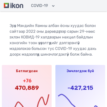
COVID-19
Эрүүл Мэндийн Яамны албан ёсны хуудас болон
сайтаар 2022 оны дөрөвдүгээр сарын 29-нөөс
эхлэн КОВИД-19 халдварын нөхцөл байдлын
хоногийн тоон үзүүлэлтүүдийг дэлгэрэнгүй
мэдээлэхээ больсон тус COVID-19 хуудас дахь
доорх мэдээллүүд шинэчлэгдэхгүй болж байна.
Батлагдсан
Эмчлэгдэж буй
+
76
470,889
-427,215