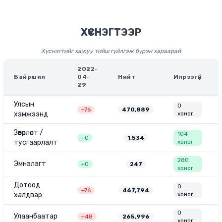
ХҮСНЭГТЭЭР
Хүснэгтийг хажуу тийш гүйлгэж бүрэн хараарай
2022-
Байршил
04-
Нийт
Илрээгүй
29
Улсын
0
+
76
470,889
хэмжээнд
хоног
Зөөвөрлөлт /
104
+
0
1,534
тусгаарлалт
хоног
280
Эмнэлэгт
+
0
247
хоног
Дотоод
0
+
76
467,794
халдвар
хоног
0
Улаанбаатар
+
48
265,996
хоног