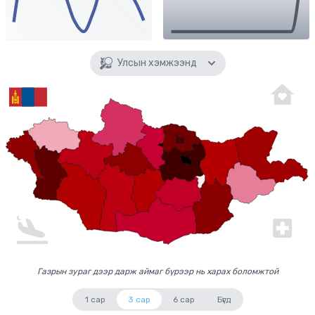
Улсын хэмжээнд
Газрын зураг дээр дарж аймаг бүрээр нь харах боломжтой
1 сар
3 сар
6 сар
Бүгд