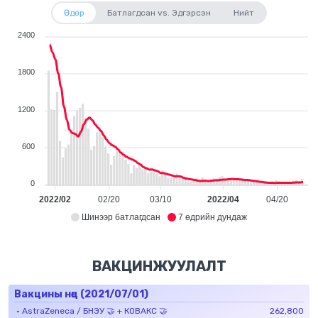
Өдөр
Батлагдсан vs. Эдгэрсэн
Нийт
2400
1800
1200
600
0
2022/02
02/20
03/10
2022/04
04/20
Шинээр батлагдсан
7 өдрийн дундаж
ВАКЦИНЖУУЛАЛТ
Вакцины нөөц (
2021/07/01
)
•
AstraZeneca / БНЭУ 🤝 + КОВАКС 🤝
262,800