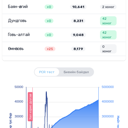
Баян-өлгий
+
0
10,641
2
хоног
42
Дундговь
+
0
8,231
хоног
42
Говь-алтай
+
0
9,048
хоног
0
Өмнөговь
+
25
8,179
хоног
PCR тест
Биеийн байдал
50000
5000000
Xөл хорио дуусав
40000
4000000
Өдөр тус бүр
30000
3000000
Нийт тест