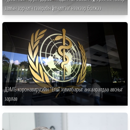
замын зорчигч тээврийн үйлчилгээг нээхээр болжээ
ДЭМБ коронавирусийн “Eris” хувилбарыг анхааралдаа авсныг
зарлав